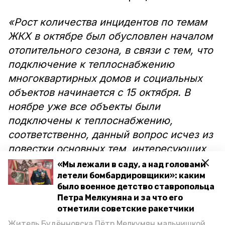
«Рост количества инцидентов по темам
ЖКХ в октябре был обусловлен началом
отопительного сезона, в связи с тем, что
подключение к теплоснабжению
многоквартирных домов и социальных
объектов начинается с 15 октября. В
ноябре уже все объекты были
подключены к теплоснабжению,
соответственно, данный вопрос исчез из
повестки основных тем, интересующих
граждан», — рассказала начальник
«Мы лежали в саду, а над головами
управления по работе с обращениями
летели бомбардировщики»: каким
было военное детство ставропольца
граждан аппарата Правительства
Петра Мелкумяна и за что его
Ставропольского края Мария Булавина.
отметили советские ракетчики
Житель Будённовска Пётр Мелкумян мальчишкой