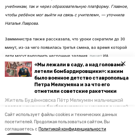
учебникам, так и через образовательную платформу. Главное,
чтобы ребёнок мог выйти на связь с учителем», — уточнила
Наталья Лаврова.
Замминистра также рассказала, что уроки сократили до 30
минут, из-за чего появилась третья смена, во время которой
дети могут выполнить несрочные задания,
пишет
ИА
«Победа26».
«Мы лежали в саду, а над головами
летели бомбардировщики»: каким
было военное детство ставропольца
«Если у нас в обычном формате максимум две смены, то в
Петра Мелкумяна и за что его
случае с дистанционным — школа предусматривает до трёх
отметили советские ракетчики
смен. Например, есть уроки физкультуры или
Житель Будённовска Пётр Мелкумян мальчишкой
изобразительного искусства, и задание по ним не обязательно
застал немецкие бомбардировки и ночевал с мамой
под открытым небом, когда гитлеровцы заняли их
выполнять в эти тридцать минут, его можно отложить и
Сайт использует файлы cookies и технических данных
дом. Чем запомнились эти дни, как выживали после
посетителей.
Продолжая пользоваться сайтом, Вы
сделать позже», — объяснила Наталья Лаврова.
и чем Пётр помог ракетным войскам — в новом
соглашаетесь с
Политикой конфиденциальности
материале спецпроекта «Победы26» «Дети