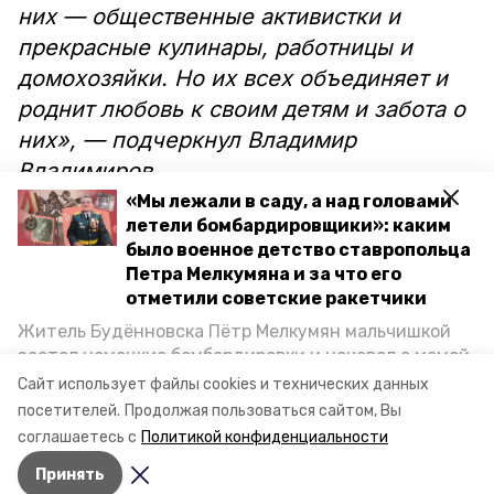
них — общественные активистки и
прекрасные кулинары, работницы и
домохозяйки. Но их всех объединяет и
роднит любовь к своим детям и забота о
них», — подчеркнул Владимир
Владимиров.
«Мы лежали в саду, а над головами
летели бомбардировщики»: каким
было военное детство ставропольца
Петра Мелкумяна и за что его
Также глава региона отметил, что за
отметили советские ракетчики
последнее время число многодетных
Житель Будённовска Пётр Мелкумян мальчишкой
семей в регионе превысило 40 тысяч. В
застал немецкие бомбардировки и ночевал с мамой
таких семьях воспитываются больше
под открытым небом, когда гитлеровцы заняли их
Сайт использует файлы cookies и технических данных
дом. Чем запомнились эти дни, как выживали после
135 тысяч детей.
посетителей.
Продолжая пользоваться сайтом, Вы
и чем Пётр помог ракетным войскам — в новом
соглашаетесь с
Политикой конфиденциальности
материале спецпроекта «Победы26» «Дети
Принять
Великой Отечественной».
Авторы:
Анастасия Ряжская