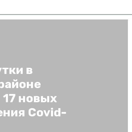
утки в
районе
 17 новых
ния Covid-