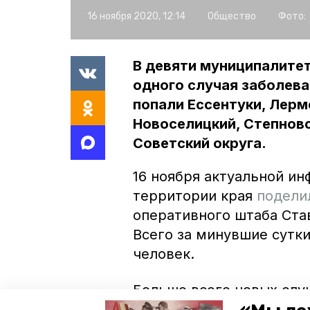
16 ноября 2020, 12:14
Общество
Фото:
В девяти муниципалитет
одного случая заболева
попали Ессентуки, Лерм
Новоселицкий, Степновс
Советский округа.
16 ноября актуальной ин
территории края
подели
оперативного штаба Ста
Всего за минувшие сутк
человек.
Больше всего новых слу
следует Будённовский ра