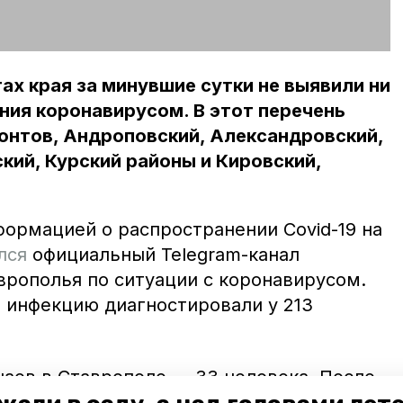
ах края за минувшие сутки не выявили ни
ния коронавирусом. В этот перечень
онтов, Андроповский, Александровский,
кий, Курский районы и Кировский,
формацией о распространении Covid-19 на
лся
официальный Telegram-канал
врополья по ситуации с коронавирусом.
и инфекцию диагностировали у 213
чаев в Ставрополе — 33 человека. После
йон. Там коронавирус выявили у 17