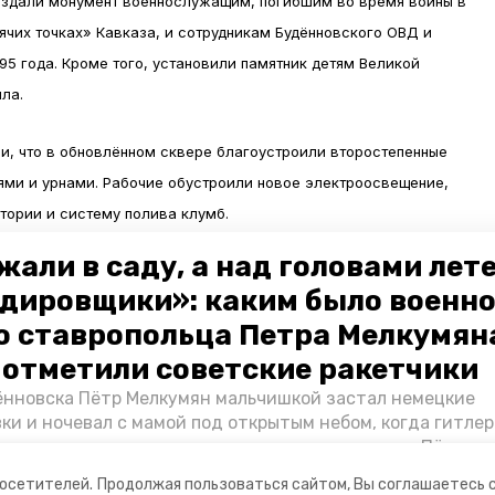
оздали монумент военнослужащим, погибшим во время войны в
рячих точках» Кавказа, и сотрудникам Будённовского ОВД и
5 года. Кроме того, установили памятник детям Великой
ла.
и, что в обновлённом сквере благоустроили второстепенные
ми и урнами. Рабочие обустроили новое электроосвещение,
тории и систему полива клумб.
жали в саду, а над головами лет
димира Владимирова прошли работы по приведению в порядок
дировщики»: каким было военн
в в память о погибших в прошедших войнах. В 2019 году в
о ставропольца Петра Мелкумяна
во Парка имени 200-летия, а в 2020 – закончили обновление
о отметили советские ракетчики
нновска Пётр Мелкумян мальчишкой застал немецкие
ки и ночевал с мамой под открытым небом, когда гитле
запомнились эти дни, как выживали после и чем Пётр по
йскам — в новом материале спецпроекта «Победы26» «
посетителей.
Продолжая пользоваться сайтом, Вы соглашаетесь 