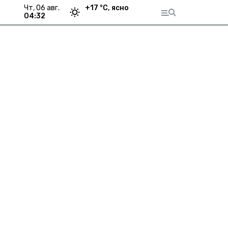
чт, 06 авг.
+
17
°С,
ясно
04:32