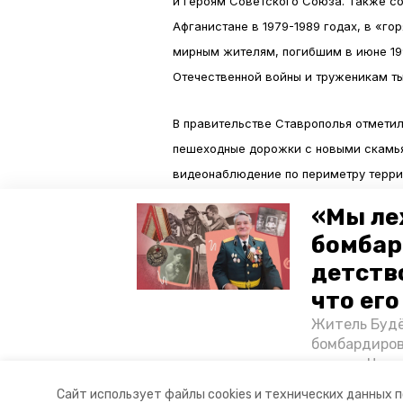
и Героям Советского Союза. Также с
Афганистане в 1979-1989 годах, в «го
мирным жителям, погибшим в июне 199
Отечественной войны и труженикам ты
В правительстве Ставрополья отметил
пешеходные дорожки с новыми скамья
видеонаблюдение по периметру терри
«Мы ле
Ранее по поручению губернатора Вла
бомбар
памятников и мемориальных комплексо
детств
Будённовске завершили благоустройст
что ег
Парка имени Борцов Революции.
Житель Будё
бомбардиров
Фото: правительство СК
их дом. Чем 
ракетным во
Авторы:
Анастасия Ряжская
Сайт использует файлы cookies и технических данных 