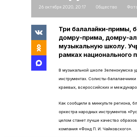
26 октября 2020, 20:17
Общество
Фото
Три балалайки-примы, б
домру-прима, домру-ал
музыкальную школу. Уч
рамках национального п
В музыкальной школе Зеленокумска у
инструментах. Солисты-балалаечники
краевых, всероссийских и междунаро
Как сообщили в минкульте региона, б
оркестра народных инструментов «Рус
целом станет лучше качество образов
компания «Фонд П. И. Чайковского».