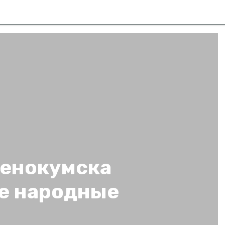
енокумска
е народные