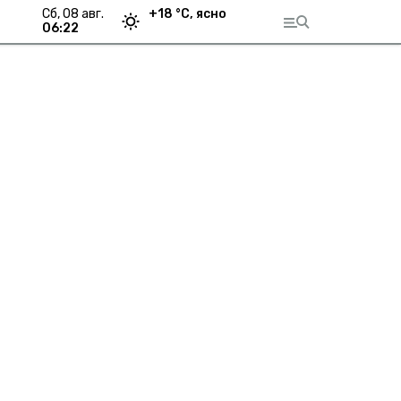
сб, 08 авг.
+
18
°С,
ясно
06:22