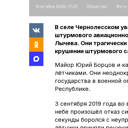
8 октября 2020, 17:20
Общество
Фото:
В селе Чернолесском ув
штурмового авиационно
Лычева. Они трагически 
крушении штурмового с
Майор Юрий Борцов и 
лётчиками. Они неоднок
государства в военной оп
Республике.
3 сентября 2019 года во
небе произошёл отказ с
секунды боролся с неуп
лётчики приняли решени