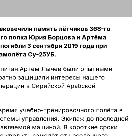
ековечили память лётчиков 368-го
го полка Юрия Борцова и Артёма
погибли 3 сентября 2019 года при
амолёта Су-25УБ.
капитан Артём Лычев были опытными
ратно защищали интересы нашего
ерации в Сирийской Арабской
 время учебно-тренировочного полёта в
истемы управления. Экипаж до последней
равляемой машиной. В короткие сроки
е уводить самолёт от населённого