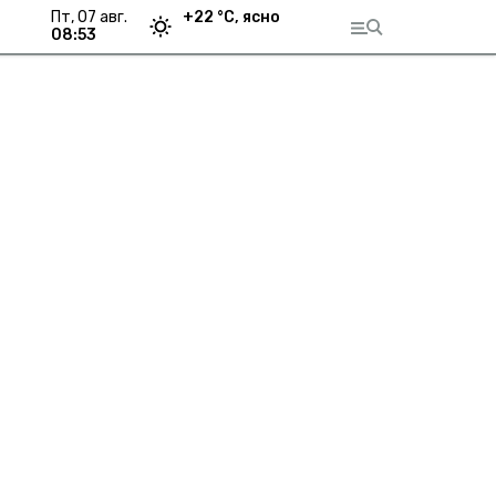
пт, 07 авг.
+
22
°С,
ясно
08:53