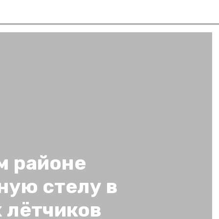
м районе
ную стелу в
х лётчиков