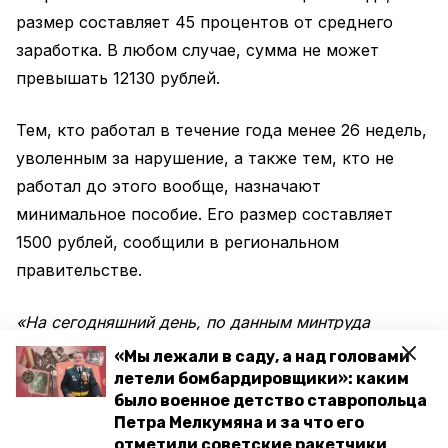
размер составляет 45 процентов от среднего
заработка. В любом случае, сумма не может
превышать 12130 рублей.
Тем, кто работал в течение года менее 26 недель,
уволенным за нарушение, а также тем, кто не
работал до этого вообще, назначают
минимальное пособие. Его размер составляет
1500 рублей, сообщили в региональном
правительстве.
«На сегодняшний день, по данным минтруда
Ставрополья, краевой банк вакансий насчитывает
«Мы лежали в саду, а над головами
свыше 23 тысяч предложений. В крае действует
летели бомбардировщики»: каким
было военное детство ставропольца
система мер поддержки самозанятых,
Петра Мелкумяна и за что его
переобучения и повышения квалификации женщин в
отметили советские ракетчики