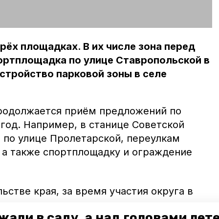
рёх площадках. В их числе зона перед
ортплощадка по улице Ставропольской в
стройство парковой зоны в селе
продолжается приём предложений по
 год. Например, в станице Советской
и по улице Пролетарской, переулкам
 а также спортплощадку и ограждение
ьстве края, за время участия округа в
естных инициатив реализовали пять
жали в саду, а над головами лет
тская площадка в Новопавловске,