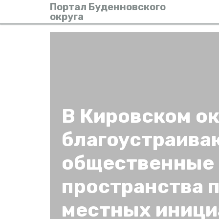
Портал Буденновского
округа
В Кировском ок
благоустраива
общественные
пространства 
местных иници