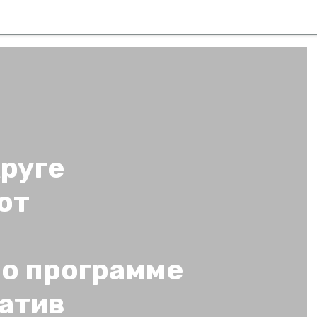
руге
ют
по программе
атив