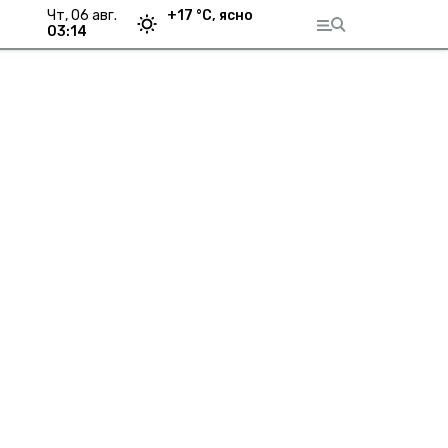
чт, 06 авг.
+
17
°С,
ясно
03:14