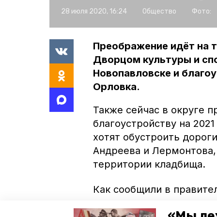
28 июля 2020, 16:24
Общество
Фото:
Преображение идёт на т
Дворцом культуры и сп
Новопавловске и благоу
Орловка.
Также сейчас в округе 
благоустройству на 2021
хотят обустроить дорог
Андреева и Лермонтова,
территории кладбища.
Как сообщили в правител
программе поддержки м
«Мы ле
проектов. В их числе де