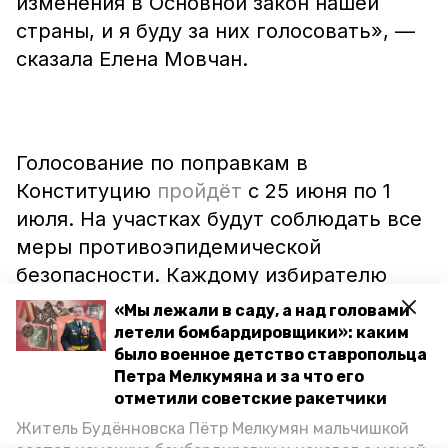
изменения в Основной закон нашей
страны, и я буду за них голосовать», —
сказала Елена Мовчан.
Голосование по поправкам в
Конституцию
пройдёт
с 25 июня по 1
июля. На участках будут соблюдать все
меры противоэпидемической
безопасности. Каждому избирателю
выдадут маску, перчатки, одноразовую
«Мы лежали в саду, а над головами
ручку. Все, кто участвует в организации
летели бомбардировщики»: каким
было военное детство ставропольца
процесса голосования, предварительно
Петра Мелкумяна и за что его
пройдут тестирование на коронавирус.
отметили советские ракетчики
Особе внимание уделят пожилым
Житель Будённовска Пётр Мелкумян мальчишкой
людям. Они смогут проголосовать по