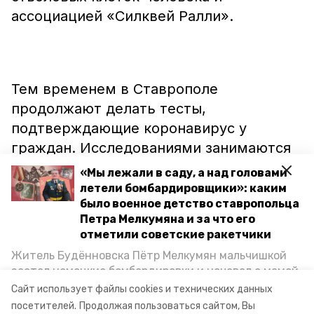
ассоциацией «Силквей Ралли».
Тем временем в Ставрополе
продолжают делать тесты,
подтверждающие коронавирус у
граждан. Исследованиями занимаются
специалисты нескольких лабораторий.
«Мы лежали в саду, а над головами
Одна из них
расположена
в
летели бомбардировщики»: каким
было военное детство ставропольца
Будённовске. Анализы в обязательном
Петра Мелкумяна и за что его
порядке сдают пациенты с
отметили советские ракетчики
внебольничной пневмонией, люди
Житель Будённовска Пётр Мелкумян мальчишкой
старше 65 лет с признаками ОРВИ,
застал немецкие бомбардировки и ночевал с мамой
контактировавший с больными
под открытым небом, когда гитлеровцы заняли их
Сайт использует файлы cookies и технических данных
дом. Чем запомнились эти дни, как выживали после
медперсонал, призывники.
посетителей.
Продолжая пользоваться сайтом, Вы