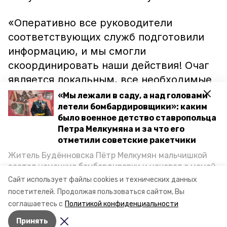
«Оперативно все руководители
соответствующих служб подготовили
информацию, и мы смогли
скоординировать наши действия! Очаг
является локальным, все необходимые
меры предпринимаем, опасности для
«Мы лежали в саду, а над головами
населения нет», – цитирует ИА
летели бомбардировщики»: каким
было военное детство ставропольца
«Победа26» Владимира Козлова.
Петра Мелкумяна и за что его
отметили советские ракетчики
Напомним, что единичную вспышку
Житель Будённовска Пётр Мелкумян мальчишкой
сибирской язвы на Ставрополье
застал немецкие бомбардировки и ночевал с мамой
выявили и оперативно локализовали 26
под открытым небом, когда гитлеровцы заняли их
Сайт использует файлы cookies и технических данных
дом. Чем запомнились эти дни, как выживали после
декабря.
посетителей.
Продолжая пользоваться сайтом, Вы
и чем Пётр помог ракетным войскам — в новом
соглашаетесь с
Политикой конфиденциальности
материале спецпроекта «Победы26» «Дети
Принять
Великой Отечественной».
Авторы:
Сергей Гаврилюк