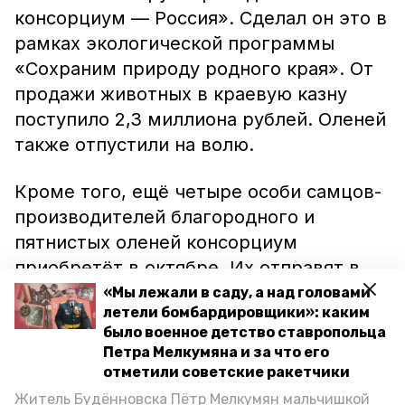
консорциум — Россия». Сделал он это в
рамках экологической программы
«Сохраним природу родного края». От
продажи животных в краевую казну
поступило 2,3 миллиона рублей. Оленей
также отпустили на волю.
Кроме того, ещё четыре особи самцов-
производителей благородного и
пятнистых оленей консорциум
приобретёт в октябре. Их отправят в
заказники «Стрижамент» и «Сафонова
«Мы лежали в саду, а над головами
летели бомбардировщики»: каким
дача». Также десять животных купят
было военное детство ставропольца
для расселения в «Русском лесу».
Петра Мелкумяна и за что его
отметили советские ракетчики
Ранее на Ставрополье
пересчитывали
Житель Будённовска Пётр Мелкумян мальчишкой