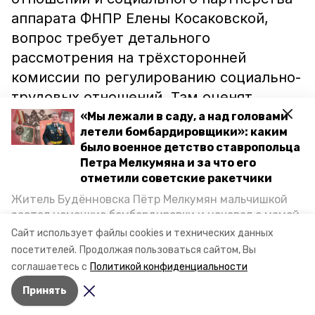
аппарата ФНПР Елены Косаковской,
вопрос требует детального
рассмотрения на трёхсторонней
комиссии по регулированию социально-
трудовых отношений. Там оценят
инициативу с точки зрения многих
«Мы лежали в саду, а над головами
летели бомбардировщики»: каким
процессов, протекающих в этой сфере.
было военное детство ставропольца
Петра Мелкумяна и за что его
Ранее сообщалось, что молодых людей
отметили советские ракетчики
предложили ограничивать
в
Житель Будённовска Пётр Мелкумян мальчишкой
возможности брать кредиты.
застал немецкие бомбардировки и ночевал с мамой
под открытым небом, когда гитлеровцы заняли их
Сайт использует файлы cookies и технических данных
дом. Чем запомнились эти дни, как выживали после
Фото: pxhere.com
посетителей.
Продолжая пользоваться сайтом, Вы
и чем Пётр помог ракетным войскам — в новом
соглашаетесь с
Политикой конфиденциальности
материале спецпроекта «Победы26» «Дети
Принять
Великой Отечественной».
Авторы:
Ксения Смолянко