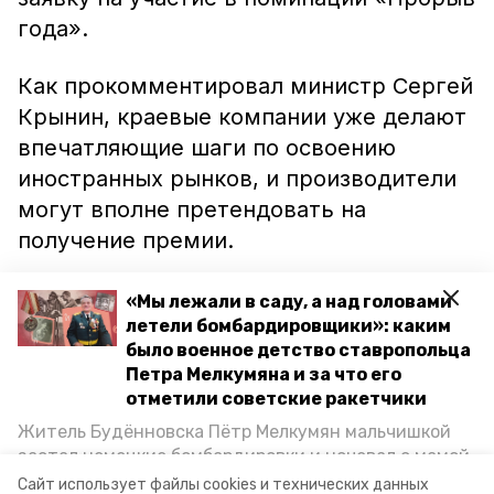
года».
Как прокомментировал министр Сергей
Крынин, краевые компании уже делают
впечатляющие шаги по освоению
иностранных рынков, и производители
могут вполне претендовать на
получение премии.
Сроки подачи заявки и правила участия
«Мы лежали в саду, а над головами
можно узнать на сайте Российского
летели бомбардировщики»: каким
было военное детство ставропольца
экспортного центра в специальном
Петра Мелкумяна и за что его
разделе.
отметили советские ракетчики
Житель Будённовска Пётр Мелкумян мальчишкой
Ранее сообщалось, что на Ставрополье
застал немецкие бомбардировки и ночевал с мамой
выросли
объёмы производства мяса
под открытым небом, когда гитлеровцы заняли их
Сайт использует файлы cookies и технических данных