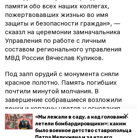
памяти обо всех наших коллегах,
пожертвовавших жизнью во имя
защиты и безопасности граждан», —
скаазл на церемонии замначальника
Управления по работе с личным
составом регионального управления
МВД России Вячеслав Куликов.
Под залп орудий с монумента сняли
красное полотно. Память погибших
почтили минутой молчания. В
завершение собравшиеся возложили
венки и корзины цветов у основания
монумента.
«Мы лежали в саду, а над головами
летели бомбардировщики»: каким
было военное детство ставропольца
Ранее
сообщалось
, что Российский союз
Петра Мелкумяна и за что его