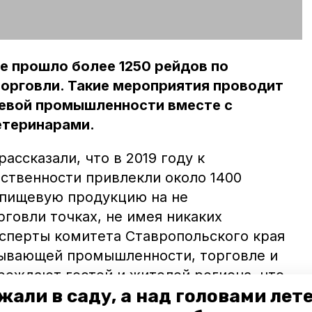
ае прошло более 1250 рейдов по
орговли. Такие мероприятия проводит
щевой промышленности вместе с
етеринарами.
ассказали, что в 2019 году к
ственности привлекли около 1400
 пищевую продукцию на не
говли точках, не имея никаких
ксперты комитета Ставропольского края
тывающей промышленности, торговле и
еждают гостей и жителей региона, что
жали в саду, а над головами лет
одукты не проходят санитарно-