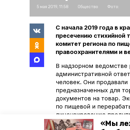
5 мая 2019, 11:58
Общество
Фото:
С начала 2019 года в кр
пресечению стихийной т
комитет региона по пи
правоохранителями и в
В надзорном ведомстве р
административной ответ
человек. Они продавали
предназначенных для тор
документов на товар. Э
по пищевой и перераба
лицензированию предупр
«Мы ле
на стихийных рынках пр