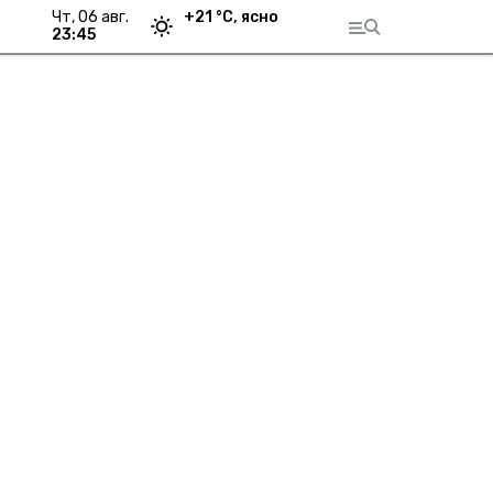
чт, 06 авг.
+
21
°С,
ясно
23:45