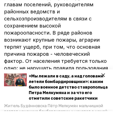
главам поселений, руководителям
районных ведомств и
сельхозпроизводителям в связи с
сохранением высокой
пожароопасности. В ряде районов
возникают крупные пожары, аграрии
терпят ущерб, при том, что основная
причина пожаров - человеческий
фактор. От населения требуется только
одно: не нарушать правила пользования
огнем. По поручению главы района
«Мы лежали в саду, а над головами
вокруг полей создадут защитные
летели бомбардировщики»: каким
было военное детство ставропольца
полосы, выкосят траву, организуют в
Петра Мелкумяна и за что его
необходимом объёме подвоз воды.
отметили советские ракетчики
Житель Будённовска Пётр Мелкумян мальчишкой
Какранее сообщалось,
власти
застал немецкие бомбардировки и ночевал с мамой