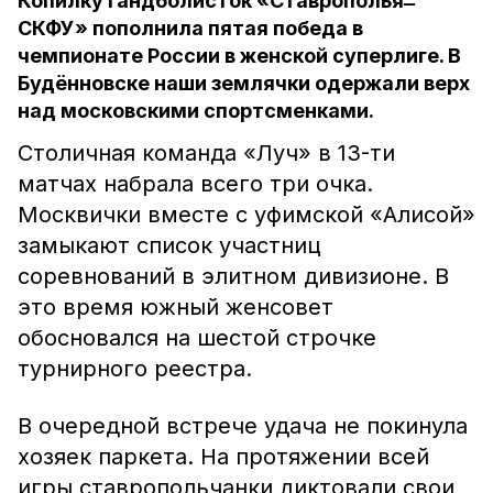
Копилку гандболисток «Ставрополья ̶
СКФУ» пополнила пятая победа в
чемпионате России в женской суперлиге. В
Будённовске наши землячки одержали верх
над московскими спортсменками.
Столичная команда «Луч» в 13-ти
матчах набрала всего три очка.
Москвички вместе с уфимской «Алисой»
замыкают список участниц
соревнований в элитном дивизионе. В
это время южный женсовет
обосновался на шестой строчке
турнирного реестра.
В очередной встрече удача не покинула
хозяек паркета. На протяжении всей
игры ставропольчанки диктовали свои