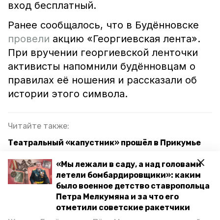
вход бесплатный.
Ранее сообщалось, что в Будённовске
провели
акцию «Георгиевская лента».
При вручении георгиевской ленточки
активисты напомнили будённовцам о
правилах её ношения и рассказали об
истории этого символа.
Читайте также:
Театральный «капустник» прошёл в Прикумье
Школьники Прикумья прошли зональный этап
«Мы лежали в саду, а над головами
конкурса «Поющий мир»
летели бомбардировщики»: каким
было военное детство ставропольца
Вечер творчества поэтессы Светланы Весенней
Петра Мелкумяна и за что его
прошёл в будённовской библиотеке
отметили советские ракетчики