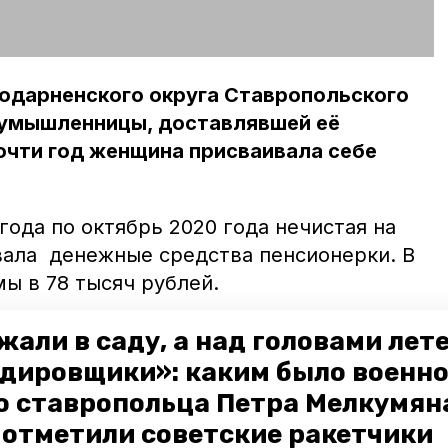
годарненского округа Ставропольского
оумышленницы, доставлявшей её
очти год женщина присваивала себе
 года по октябрь 2020 года нечистая на
вала денежные средства пенсионерки. В
ы в 78 тысяч рублей.
льского края сообщили, что по данному
жали в саду, а над головами лет
уголовное дело. Суд признал фигурантку
дировщики»: каким было военн
причинением значительного ущерба.
о ставропольца Петра Мелкумяна
 исправительным работам. На протяжении
о отметили советские ракетчики
роцентов от её заработной платы будут