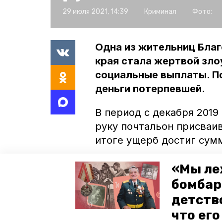
29 июля 2021, 14:39
Криминал
Фото:
Одна из жительниц Бла
края стала жертвой зл
социальные выплаты. П
деньги потерпевшей.
В период с декабря 2019
руку почтальон присваи
итоге ущерб достиг сумм
В прокуратуре Ставропо
«Мы ле
факту было возбуждено 
бомбар
виновной в растрате с 
детств
Женщину приговорили к
что ег
десяти месяцев десять п