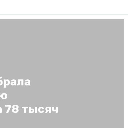
брала
ую
 78 тысяч