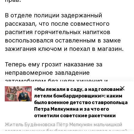
В отделе полиции задержанный
рассказал, что после совместного
распития горячительных напитков
воспользовался оставленным в замке
зажигания ключом и поехал в магазин.
Теперь ему грозит наказание за
неправомерное завладение
автомобилем без цели хищения и
вождение в состоянии алкогольного
«Мы лежали в саду, а над головами
летели бомбардировщики»: каким
опьянения.
было военное детство ставропольца
Петра Мелкумяна и за что его
Ранее сообщалось, что житель
отметили советские ракетчики
Будённовского района
ответит
за угон
Житель Будённовска Пётр Мелкумян мальчишкой
служебного автомобиля.
застал немецкие бомбардировки и ночевал с мамой