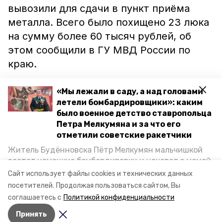
вывозили для сдачи в пункт приёма
металла. Всего было похищено 23 люка
на сумму более 60 тысяч рублей, об
этом сообщили в ГУ МВД России по
краю.
По факту кражи возбуждены уголовные
«Мы лежали в саду, а над головами
дела. В дальнейшем их соединят в одно
летели бомбардировщики»: каким
было военное детство ставропольца
производство.
Петра Мелкумяна и за что его
отметили советские ракетчики
Ранее сообщалось, что будённовские
Житель Будённовска Пётр Мелкумян мальчишкой
полицейские
задержали
молодого
застал немецкие бомбардировки и ночевал с мамой
человека, которого подозревают в
под открытым небом, когда гитлеровцы заняли их
Сайт использует файлы cookies и технических данных
дом. Чем запомнились эти дни, как выживали после
краже денег с карты знакомого.
посетителей.
Продолжая пользоваться сайтом, Вы
и чем Пётр помог ракетным войскам — в новом
соглашаетесь с
Политикой конфиденциальности
материале спецпроекта «Победы26» «Дети
Принять
Великой Отечественной».
Авторы:
Ольга Дьякова