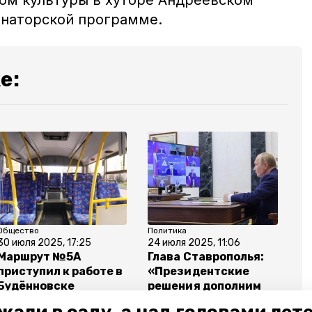
дом культуры в хуторе Андреевском
рнаторской программе.
е:
Общество
Политика
30 июля 2025, 17:25
24 июля 2025, 11:06
Маршрут №5А
Глава Ставрополья:
приступил к работе в
«Президентские
Будённовске
решения дополним
поддержкой на