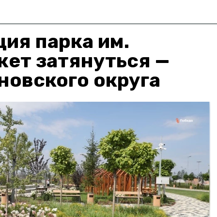
ия парка им.
жет затянуться —
новского округа