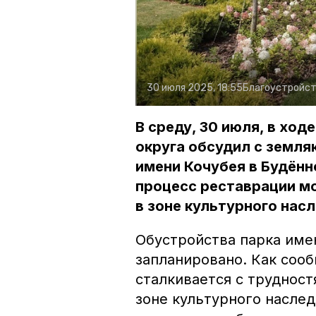
30 июля 2025, 18:55
Благоустройс
В среду, 30 июля, в ход
округа обсудил с земля
имени Кочубея в Будённ
процесс реставрации мо
в зоне культурного нас
Обустройства парка име
запланировано. Как сооб
сталкивается с трудностя
зоне культурного насле