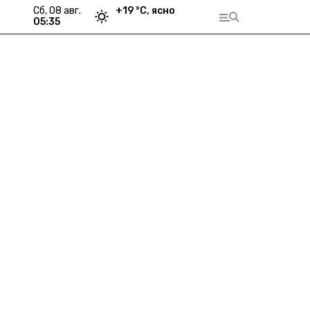
сб, 08 авг.
+
19
°С,
ясно
05:35