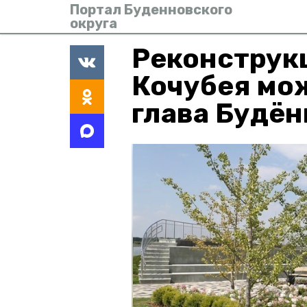
Портал Буденновского
округа
Реконструкц
Кочубея мо
глава Будён