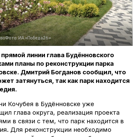
тво
Фото:
ИА «Победа26»
е прямой линии глава Будённовского
ками планы по реконструкции парка
овске. Дмитрий Богданов сообщил, что
жет затянуться, так как парк находится
ледия.
ни Кочубея в Будённовске уже
щил глава округа, реализация проекта
ми в связи с тем, что парк находится в
дия. Для реконструкции необходимо