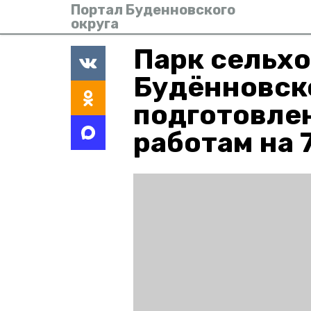
Портал Буденновского
округа
Парк сельх
Будённовско
подготовле
работам на 