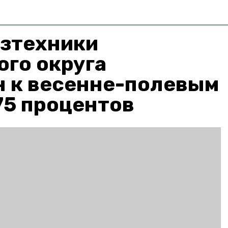
озтехники
го округа
н к весенне-полевым
75 процентов