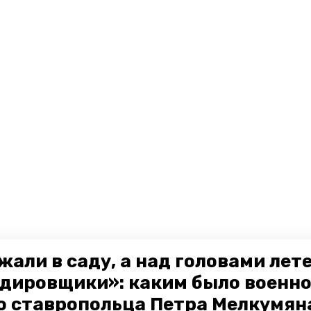
жали в саду, а над головами лет
дировщики»: каким было военн
о ставропольца Петра Мелкумяна