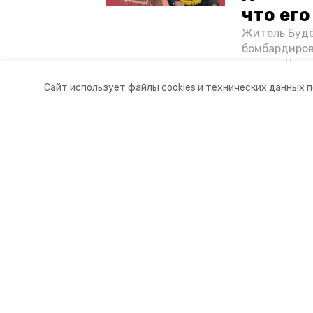
что ег
Житель Будё
бомбардиров
их дом. Чем 
ракетным во
Сайт использует файлы cookies и технических данных 
Отечественн
Разделы
О комп
Новости
Докуме
Статьи
Контакт
© 2015 — 2025 «Буденновский ин
16+
Учредитель ГАУ СК «Ставропольское краевое информац
Главный редактор Тимченко М.П.
+7 (86-52) 33-51-05