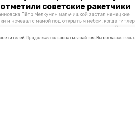
о отметили советские ракетчики
нновска Пётр Мелкумян мальчишкой застал немецкие
ки и ночевал с мамой под открытым небом, когда гитле
запомнились эти дни, как выживали после и чем Пётр по
йскам — в новом материале спецпроекта «Победы26» «
посетителей.
Продолжая пользоваться сайтом, Вы соглашаетесь 
ой».
ании
Мы в соцсетях
нты
ная информация
формационный портал»
ионное агентство»