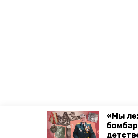
«Мы ле
бомбар
детств