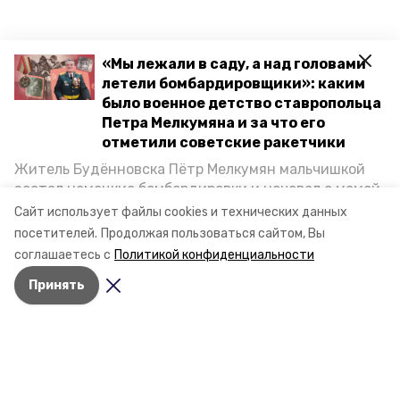
«Мы лежали в саду, а над головами
летели бомбардировщики»: каким
было военное детство ставропольца
Петра Мелкумяна и за что его
отметили советские ракетчики
Житель Будённовска Пётр Мелкумян мальчишкой
застал немецкие бомбардировки и ночевал с мамой
под открытым небом, когда гитлеровцы заняли их
Сайт использует файлы cookies и технических данных
дом. Чем запомнились эти дни, как выживали после
посетителей.
Продолжая пользоваться сайтом, Вы
и чем Пётр помог ракетным войскам — в новом
соглашаетесь с
Политикой конфиденциальности
материале спецпроекта «Победы26» «Дети
Принять
Великой Отечественной».
Разделы
Новости