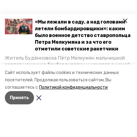
«Мы лежали в саду, а над головами
летели бомбардировщики»: каким
было военное детство ставропольца
Петра Мелкумяна и за что его
отметили советские ракетчики
Житель Будённовска Пётр Мелкумян мальчишкой
застал немецкие бомбардировки и ночевал с мамой
под открытым небом, когда гитлеровцы заняли их
Сайт использует файлы cookies и технических данных
дом. Чем запомнились эти дни, как выживали после
посетителей.
Продолжая пользоваться сайтом, Вы
и чем Пётр помог ракетным войскам — в новом
соглашаетесь с
Политикой конфиденциальности
материале спецпроекта «Победы26» «Дети
Принять
Великой Отечественной».
Разделы
Новости